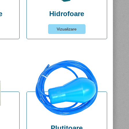
e
Hidrofoare
Vizualizare
i
Plutitoare