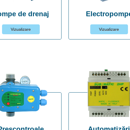
ompe de drenaj
Electropomp
Vizualizare
Vizualizare
Prescontroale
Automatizăr