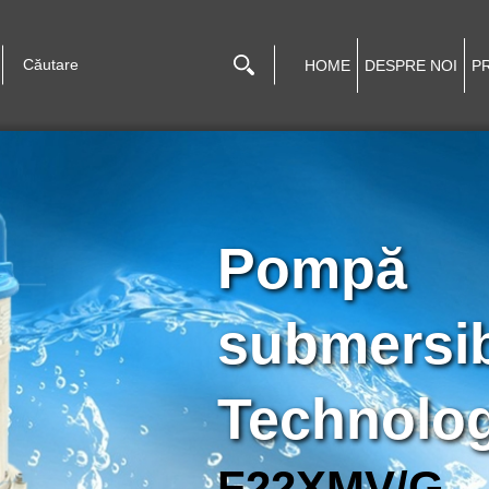
HOME
DESPRE NOI
P
Pompă
submersi
Technolo
F22XMV/G